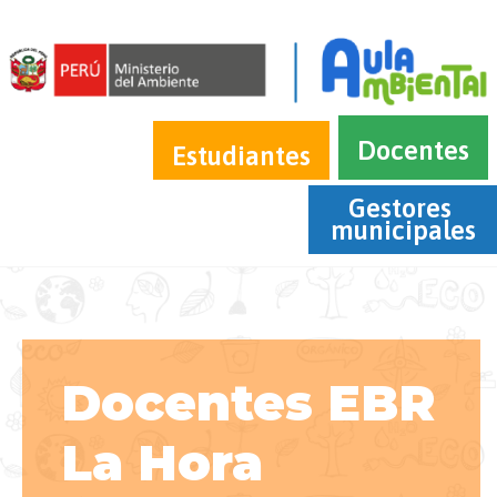
Docentes
Estudiantes
Gestores 
municipales
Docentes EBR
La Hora