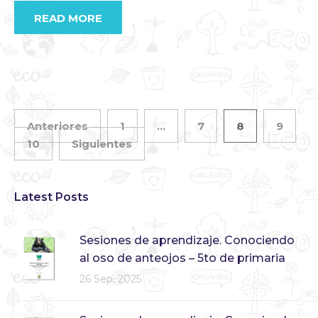
READ MORE
Anteriores
1
…
7
8
9
10
Siguientes
Latest Posts
Sesiones de aprendizaje. Conociendo
al oso de anteojos – 5to de primaria
26 Sep, 2025