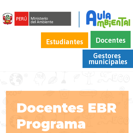
Docentes
Estudiantes
Gestores 
municipales
Docentes EBR
Programa