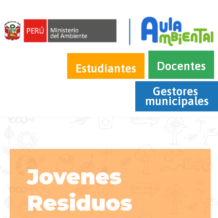
Docentes
Estudiantes
Gestores 
municipales
Jovenes
Residuos