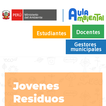
Docentes
Estudiantes
Gestores 
municipales
Jovenes
Residuos