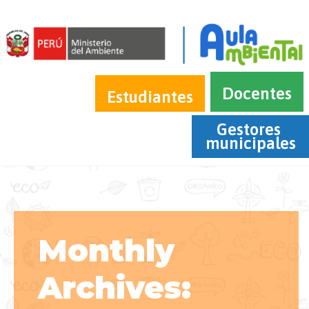
Docentes
Estudiantes
Gestores 
municipales
Monthly
Archives: