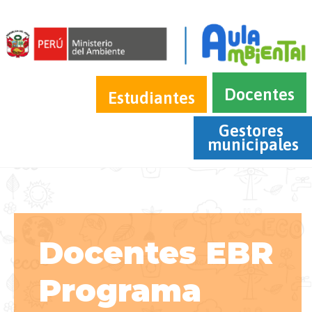
Docentes
Estudiantes
Gestores 
municipales
Docentes EBR
Programa